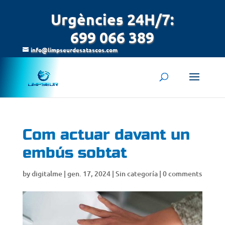
Urgències 24H/7:
699 066 389
info@limpseurdesatascos.com
Com actuar davant un
embús sobtat
by
digitalme
|
gen. 17, 2024
|
Sin categoría
|
0 comments